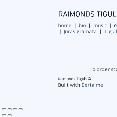
home
bio
music
c
Jūras grāmata
Tiguļ
To order sc
Raimonds Tiguls ©
Built with
Berta.me