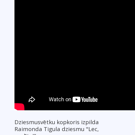
Dziesmusvētku kopkoris izpilda
Raimonda Tigula dziesmu "Lec,